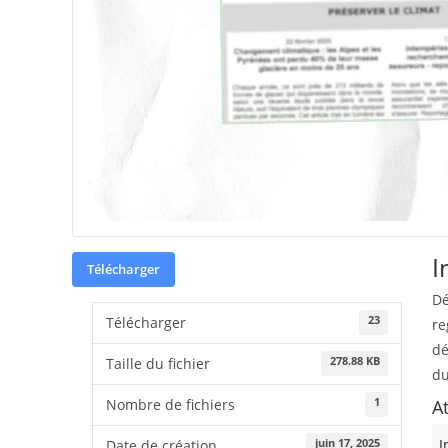
I
Télécharger
Dé
23
Télécharger
re
dé
278.88 KB
Taille du fichier
du
1
A
Nombre de fichiers
I
juin 17, 2025
Date de création