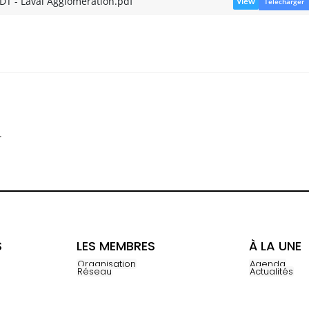
DT - Laval Agglomération.pdf
View
Télécharger
.
S
LES MEMBRES
À LA UNE
Organisation
Agenda
Réseau
Actualités